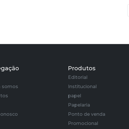
egação
Produtos
Editorial
 somos
Institucional
tos
papel
Papelaria
Conosco
Ponto de venda
Promocional