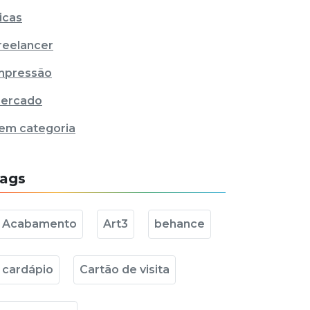
icas
reelancer
mpressão
ercado
em categoria
ags
Acabamento
Art3
behance
cardápio
Cartão de visita