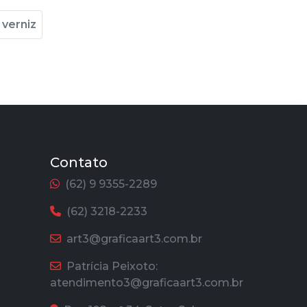
verniz
Contato
(62) 9 9355-2289
(62) 3218-2233
art3@graficaart3.com.br
Patrícia Peixoto:
atendimento3@graficaart3.com.br