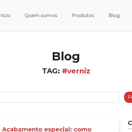
nício
Quem somos
Produtos
Blog
Blog
TAG:
#verniz
P
C
Acabamento especial: como