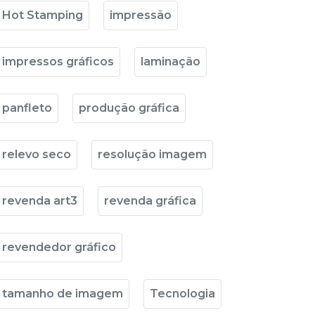
Hot Stamping
impressão
impressos gráficos
laminação
panfleto
produção gráfica
relevo seco
resolução imagem
revenda art3
revenda gráfica
revendedor gráfico
tamanho de imagem
Tecnologia