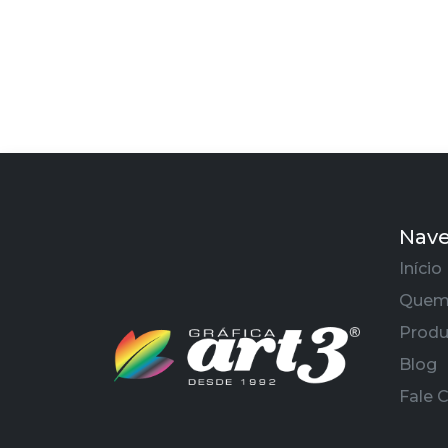
Nav
Início
Quem
Produ
Blog
Fale 