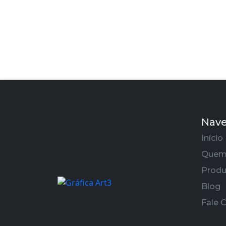
Nav
Início
Quem
Produ
Blog
Fale 