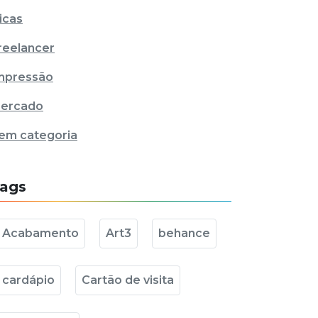
icas
reelancer
mpressão
ercado
em categoria
ags
Acabamento
Art3
behance
cardápio
Cartão de visita