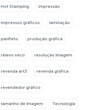
Hot Stamping
impressão
impressos gráficos
laminação
panfleto
produção gráfica
relevo seco
resolução imagem
revenda art3
revenda gráfica
revendedor gráfico
tamanho de imagem
Tecnologia