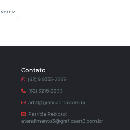
verniz
Contato
(62) 9 9355-2289
(62) 3218-2233
art3@graficaart3.com.br
Patrícia Peixoto:
atendimento3@graficaart3.com.br