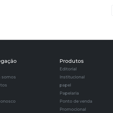
egação
Produtos
Editorial
 somos
Institucional
tos
papel
Papelaria
Conosco
Ponto de venda
Promocional