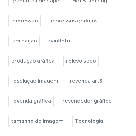
gramatura de papel
Hot Stamping
impressão
impressos gráficos
laminação
panfleto
produção gráfica
relevo seco
resolução imagem
revenda art3
revenda gráfica
revendedor gráfico
tamanho de imagem
Tecnologia