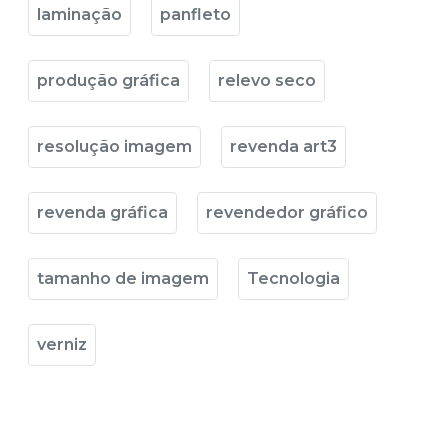
laminação
panfleto
produção gráfica
relevo seco
resolução imagem
revenda art3
revenda gráfica
revendedor gráfico
tamanho de imagem
Tecnologia
verniz